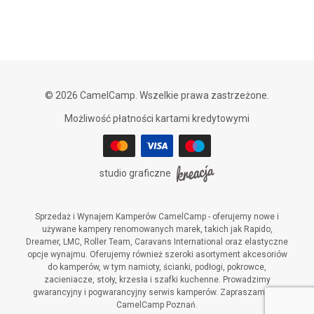
© 2026 CamelCamp. Wszelkie prawa zastrzeżone.
Możliwość płatności kartami kredytowymi
studio graficzne
Sprzedaż i Wynajem Kamperów CamelCamp - oferujemy nowe i
używane kampery renomowanych marek, takich jak Rapido,
Dreamer, LMC, Roller Team, Caravans International oraz elastyczne
opcje wynajmu. Oferujemy również szeroki asortyment akcesoriów
do kamperów, w tym namioty, ścianki, podłogi, pokrowce,
zacieniacze, stoły, krzesła i szafki kuchenne. Prowadzimy
gwarancyjny i pogwarancyjny serwis kamperów. Zapraszamy do
CamelCamp Poznań.