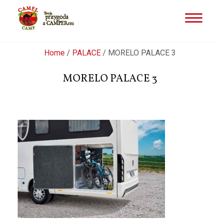
Przejdź
Home
/
PALACE
/
MORELO PALACE 3
do
treści
MORELO PALACE 3