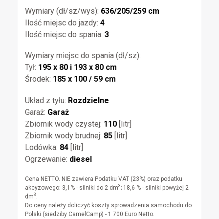
Wymiary (dł/sz/wys):
636/205/259 cm
Ilość miejsc do jazdy:
4
Ilość miejsc do spania:
3
Wymiary miejsc do spania (dł/sz):
Tył:
195 x 80 i 193 x 80 cm
Środek:
185 x 100 / 59 cm
Układ z tyłu:
Rozdzielne
Garaż:
Garaż
Zbiornik wody czystej:
110
[litr]
Zbiornik wody brudnej:
85
[litr]
Lodówka:
84
[litr]
Ogrzewanie:
diesel
Cena NETTO. NIE zawiera Podatku VAT (23%) oraz podatku
3
akcyzowego: 3,1% - silniki do 2 dm
; 18,6 % - silniki powyżej 2
3
dm
.
Do ceny należy doliczyć koszty sprowadzenia samochodu do
Polski (siedziby CamelCamp) - 1 700 Euro Netto.