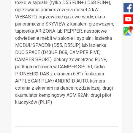
łóżko w sypialni (tylko D55 FUN+ i D68 FUN+),
ogrzewanie pomieszczenia diesel 4 kW
WEBASTO, ogrzewanie gazowe wody, okno
panoramiczne SKYVIEW z kanałem grzewczym,
tapicerka ARIZONA lub PEPPER, nastrojowe
oświetlenie mebli w salonie i sypialni, łazienka
MODUL’SPACE® (D55, D55UP) lub łazienka
DUO’SPACE (D43UP, D68, CAMPER FIVE,
CAMPER SPORT), dekory zewnętrzne FUN+,
podłoga ochronna w CAMPER SPORT, radio
PIONEER® DAB z ekranem 6,8″ i funkcjami
APPLE CAR PLAY/ANDROID AUTO, kamera
cofania z ekranem na desce rozdzielczej, drugi
akumulator kempingowy AGM 92Ah, drugi pilot
kluczyków (PLIP)