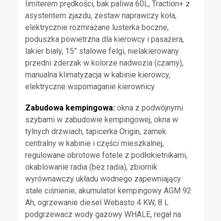
limiterem prędkości, bak paliwa 60L, Traction+ z
asystentem zjazdu, zestaw naprawczy koła,
elektrycznie rozmrażane lusterka boczne,
poduszka powietrzna dla kierowcy i pasażera,
lakier biały, 15” stalowe felgi, nielakierowany
przedni zderzak w kolorze nadwozia (czarny),
manualna klimatyzacja w kabinie kierowcy,
elektryczne wspomaganie kierownicy
Zabudowa kempingowa:
okna z podwójnymi
szybami w zabudowie kempingowej, okna w
tylnych drzwiach, tapicerka Origin, zamek
centralny w kabinie i części mieszkalnej,
regulowane obrotowe fotele z podłokietnikami,
okablowanie radia (bez radia), zbiornik
wyrównawczy układu wodnego zapewniający
stałe ciśnienie, akumulator kempingowy AGM 92
Ah, ogrzewanie diesel Webasto 4 KW, 8 L
podgrzewacz wody gazowy WHALE, regał na