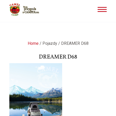
Przejdź
do
treści
Home
/
Pojazdy
/
DREAMER D68
DREAMER D68