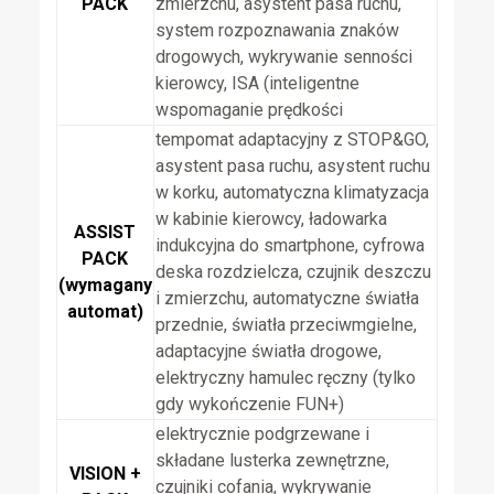
PACK
zmierzchu, asystent pasa ruchu,
system rozpoznawania znaków
drogowych, wykrywanie senności
kierowcy, ISA (inteligentne
wspomaganie prędkości
tempomat adaptacyjny z STOP&GO,
asystent pasa ruchu, asystent ruchu
w korku, automatyczna klimatyzacja
w kabinie kierowcy, ładowarka
ASSIST
indukcyjna do smartphone, cyfrowa
PACK
deska rozdzielcza, czujnik deszczu
(wymagany
i zmierzchu, automatyczne światła
automat)
przednie, światła przeciwmgielne,
adaptacyjne światła drogowe,
elektryczny hamulec ręczny (tylko
gdy wykończenie FUN+)
elektrycznie podgrzewane i
składane lusterka zewnętrzne,
VISION +
czujniki cofania, wykrywanie