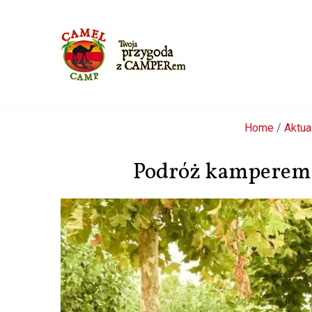
Przejdź
Home
/
Aktua
do
treści
Podróż kamperem 