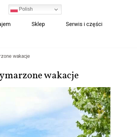
Polish
ajem
Sklep
Serwis i części
rzone wakacje
wymarzone wakacje