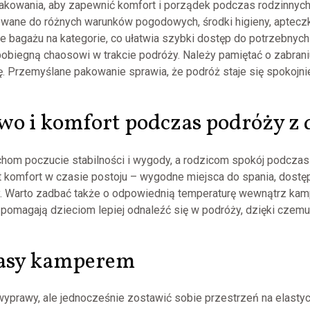
owania, aby zapewnić komfort i porządek podczas rodzinnych 
owane do różnych warunków pogodowych, środki higieny, apteczk
e bagażu na kategorie, co ułatwia szybki dostęp do potrzebnyc
obiegną chaosowi w trakcie podróży. Należy pamiętać o zabraniu
ę. Przemyślane pakowanie sprawia, że podróż staje się spokojni
two i komfort podczas podróży z
m poczucie stabilności i wygody, a rodzicom spokój podczas j
t komfort w czasie postoju – wygodne miejsca do spania, dostę
. Warto zadbać także o odpowiednią temperaturę wewnątrz kamp
pomagają dzieciom lepiej odnaleźć się w podróży, dzięki czemu 
rasy kamperem
yprawy, ale jednocześnie zostawić sobie przestrzeń na elastyc