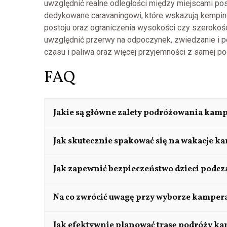
uwzględnić realne odległości między miejscami po
dedykowane caravaningowi, które wskazują kemping
postoju oraz ograniczenia wysokości czy szerokoś
uwzględnić przerwy na odpoczynek, zwiedzanie i p
czasu i paliwa oraz więcej przyjemności z samej po
FAQ
Jakie są główne zalety podróżowania kam
Podróżowanie kamperem z dziećmi oferuje komfo
Jak skutecznie spakować się na wakacje k
podróży do potrzeb rodziny, umożliwiając spont
Warto sporządzić listę niezbędnych rzeczy, uwz
Jak zapewnić bezpieczeństwo dzieci podc
zabawki dzieci. Organizery i pojemniki pomogą 
Przed wyruszeniem w trasę należy upewnić się, 
Na co zwrócić uwagę przy wyborze kampera
przemieszczania się przedmiotów podczas jazdy
zawsze z zapiętymi pasami bezpieczeństwa.
Należy uwzględnić liczbę członków rodziny, potr
Jak efektywnie planować trasę podróży k