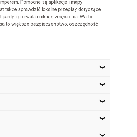
kamperem. Pomocne są aplikacje i mapy
st także sprawdzić lokalne przepisy dotyczące
 jazdy i pozwala uniknąć zmęczenia. Warto
rasa to większe bezpieczeństwo, oszczędność
. Własny kamper pozwala na dostosowanie planu
 poszczególnych lokalizacjach.
, środki higieny, apteczkę oraz ulubione
ne, a szafki i schowki zamknięte, aby uniknąć
hodowych, dostosowanych do ich wieku i wagi,
, liczba miejsc do spania i funkcjonalność