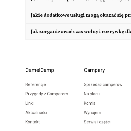
kuchni to istotne aspekty. Warto również zwróc
Warto starannie zaplanować trasę, uwzględniając
Jakie dodatkowe usługi mogą okazać się 
odpoczynek i posiłki, co zwiększy komfort podró
Przed wyruszeniem w trasę warto skontrolować s
Jak zorganizować czas wolny i rozrywkę dl
bezpieczną i bezproblemową podróż.
Warto przygotować zestaw zajęć, takich jak audi
CamelCamp
Campery
Referencje
Sprzedaż camperów
Przygody z Camperem
Na placu
Linki
Komis
Aktualności
Wynajem
Kontakt
Serwis i części