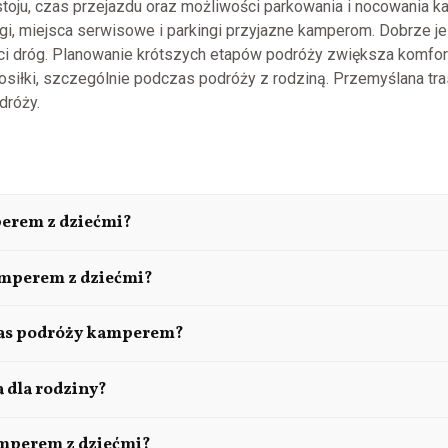
stoju, czas przejazdu oraz możliwości parkowania i nocowania 
i, miejsca serwisowe i parkingi przyjazne kamperom. Dobrze je
ci dróg. Planowanie krótszych etapów podróży zwiększa komfort
osiłki, szczególnie podczas podróży z rodziną. Przemyślana t
dróży.
perem z dziećmi?
rt, elastyczność oraz poczucie bezpieczeństwa i prywatności
amperem z dziećmi?
aniczne decyzje dotyczące miejsc postoju i czasu spędzanego w
ględniając ubrania dostosowane do różnych warunków pogodowych
zas podróży kamperem?
w efektywnym wykorzystaniu przestrzeni.
że wszystkie elementy wyposażenia są odpowiednio zabezpieczo
 dla rodziny?
. Dzieci powinny podróżować w odpowiednich fotelikach samoc
zebne wyposażenie oraz dostępny budżet. Przestronność wnętrza
amperem z dziećmi?