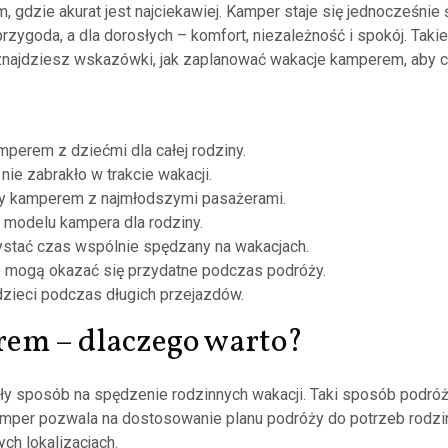
m, gdzie akurat jest najciekawiej. Kamper staje się jednocześn
przygoda, a dla dorosłych – komfort, niezależność i spokój. Ta
e znajdziesz wskazówki, jak zaplanować wakacje kamperem, aby 
perem z dziećmi dla całej rodziny.
ie zabrakło w trakcie wakacji.
ży kamperem z najmłodszymi pasażerami.
 modelu kampera dla rodziny.
ystać czas wspólnie spędzany na wakacjach.
e mogą okazać się przydatne podczas podróży.
dzieci podczas długich przejazdów.
em – dlaczego warto?
y sposób na spędzenie rodzinnych wakacji. Taki sposób podró
mper pozwala na dostosowanie planu podróży do potrzeb rodzin
ch lokalizacjach.