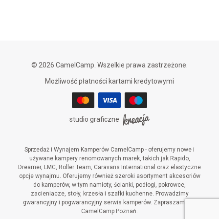
© 2026 CamelCamp. Wszelkie prawa zastrzeżone.
Możliwość płatności kartami kredytowymi
studio graficzne
Sprzedaż i Wynajem Kamperów CamelCamp - oferujemy nowe i
używane kampery renomowanych marek, takich jak Rapido,
Dreamer, LMC, Roller Team, Caravans International oraz elastyczne
opcje wynajmu. Oferujemy również szeroki asortyment akcesoriów
do kamperów, w tym namioty, ścianki, podłogi, pokrowce,
zacieniacze, stoły, krzesła i szafki kuchenne. Prowadzimy
gwarancyjny i pogwarancyjny serwis kamperów. Zapraszamy do
CamelCamp Poznań.