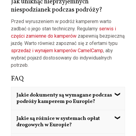
Jak uniknąć nieprzyjemnych
niespodzianek podczas podróży?
Przed wyruszeniem w podróż kamperem warto
zadbać o jego stan techniczny. Regularny
serwis i
części zamienne do kamperów
zapewnią bezpieczną
jazdę. Warto również zapoznać się z ofertami typu
sprzedaż i wynajem kamperów CamelCamp
, aby
wybrać pojazd dostosowany do indywidualnych
potrzeb.
FAQ
Jakie dokumenty są wymagane podczas
podróży kamperem po Europie?
Należy posiadać ważny dowód rejestracyjny
Jakie są różnice w systemach opłat
pojazdu, ubezpieczenie OC, prawo jazdy
drogowych w Europie?
odpowiedniej kategorii oraz dowód osobisty lub