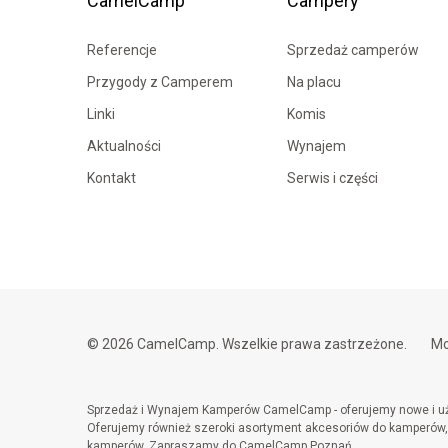
CamelCamp
Campery
Referencje
Sprzedaż camperów
Przygody z Camperem
Na placu
Linki
Komis
Aktualności
Wynajem
Kontakt
Serwis i części
© 2026 CamelCamp. Wszelkie prawa zastrzeżone.
Mo
Sprzedaż i Wynajem Kamperów CamelCamp - oferujemy nowe i uży
Oferujemy również szeroki asortyment akcesoriów do kamperów, w
kamperów. Zapraszamy do CamelCamp Poznań.