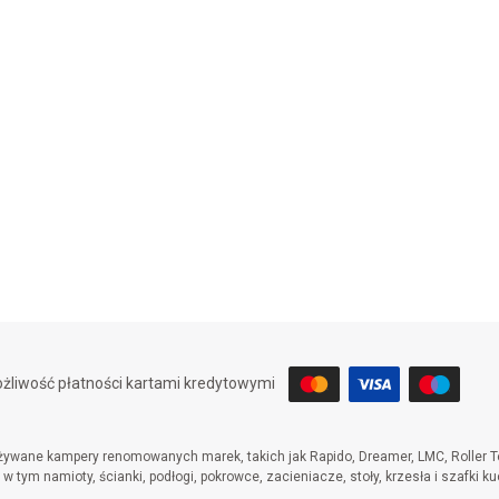
żliwość płatności kartami kredytowymi
wane kampery renomowanych marek, takich jak Rapido, Dreamer, LMC, Roller Te
 tym namioty, ścianki, podłogi, pokrowce, zacieniacze, stoły, krzesła i szafki