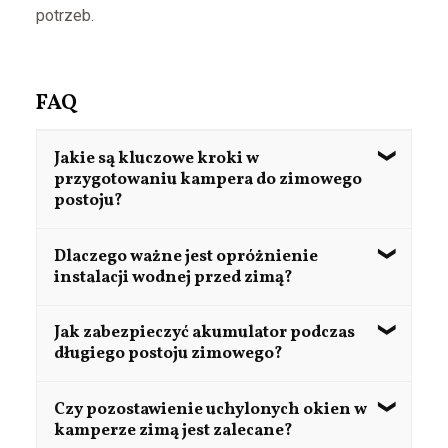
potrzeb.
FAQ
Jakie są kluczowe kroki w
przygotowaniu kampera do zimowego
postoju?
rzygotowanie kampera do zimowego postoju
Dlaczego ważne jest opróżnienie
obejmuje dokładne czyszczenie wnętrza i
instalacji wodnej przed zimą?
zewnętrza, opróżnienie i zabezpieczenie
instalacji wodnej oraz gazowej, konserwację
Opróżnienie instalacji wodnej zapobiega
Jak zabezpieczyć akumulator podczas
akumulatora, zabezpieczenie opon oraz
zamarzaniu wody w rurach i zbiornikach, co
długiego postoju zimowego?
zapewnienie odpowiedniej wentylacji wnętrza
mogłoby prowadzić do ich uszkodzenia. Należy
spuścić wodę ze wszystkich zbiorników i
Przed dłuższym postojem akumulator należy w
Czy pozostawienie uchylonych okien w
przewodów oraz pozostawić krany w pozycji
pełni naładować, a następnie odłączyć i
kamperze zimą jest zalecane?
otwartej.