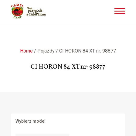
Przejdź
do
treści
Home
/
Pojazdy
/
CI HORON 84 XT nr: 98877
CI HORON 84 XT nr: 98877
Wybierz model