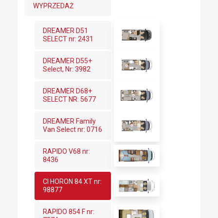
WYPRZEDAŻ
DREAMER D51
SELECT nr: 2431
DREAMER D55+
Select, Nr: 3982
DREAMER D68+
SELECT NR: 5677
DREAMER Family
Van Select nr: 0716
RAPIDO V68 nr:
8436
CI HORON 84 XT nr:
98877
RAPIDO 854 F nr: