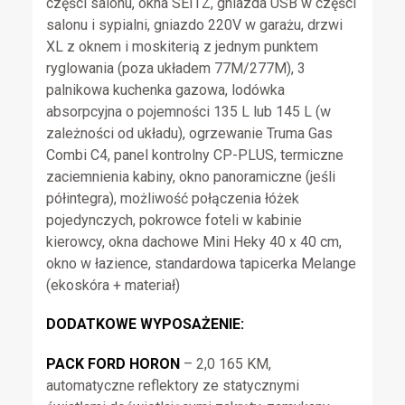
części salonu, okna SEITZ, gniazda USB w części
salonu i sypialni, gniazdo 220V w garażu, drzwi
XL z oknem i moskiterią z jednym punktem
ryglowania (poza układem 77M/277M), 3
palnikowa kuchenka gazowa, lodówka
absorpcyjna o pojemności 135 L lub 145 L (w
zależności od układu), ogrzewanie Truma Gas
Combi C4, panel kontrolny CP-PLUS, termiczne
zaciemnienia kabiny, okno panoramiczne (jeśli
półintegra), możliwość połączenia łóżek
pojedynczych, pokrowce foteli w kabinie
kierowcy, okna dachowe Mini Heky 40 x 40 cm,
okno w łazience, standardowa tapicerka Melange
(ekoskóra + materiał)
DODATKOWE WYPOSAŻENIE:
PACK FORD HORON
– 2,0 165 KM,
automatyczne reflektory ze statycznymi