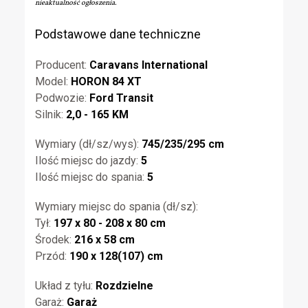
nieaktualność ogłoszenia.
Podstawowe dane techniczne
Producent:
Caravans International
Model:
HORON 84 XT
Podwozie:
Ford Transit
Silnik:
2,0 - 165 KM
Wymiary (dł/sz/wys):
745/235/295 cm
Ilość miejsc do jazdy:
5
Ilość miejsc do spania:
5
Wymiary miejsc do spania (dł/sz):
Tył:
197 x 80 - 208 x 80 cm
Środek:
216 x 58 cm
Przód:
190 x 128(107) cm
Układ z tyłu:
Rozdzielne
Garaż:
Garaż