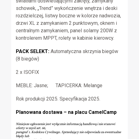
światłami doświetlającymi zakręty, zamykany
schowek, „Trend” wykończenie wnętrza i deski
rozdzielczej, listwy boczne w kolorze nadwozia,
drzwi XL z zamykaniem 2 punktowym, oknem i
centralnym zamykaniem, panel solarny 200W z
kontrolerem MPPT, rolety w kabinie kierowcy.
PACK SELEKT:
Automatyczna skrzynia biegów
(8 biegów)
2 x ISOFIX
MEBLE: Jasne; TAPICERKA: Melange
Rok produkcji 2025. Specyfikacja 2025.
Planowana dostawa – na placu CamelCamp
Niniejsze ogłoszenie jest wyłącznie informacją handlową i nie stanowi
oferty w myśl art. 66,
paragraf 1. Kodeksu Cywilnego. Sprzedający nie odpowiada za ewentualne
błędy lub