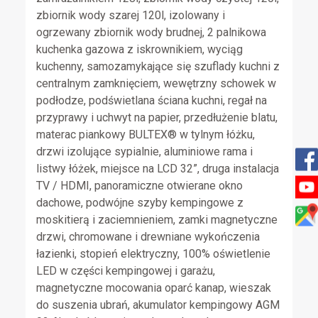
zbiornik wody szarej 120l, izolowany i
ogrzewany zbiornik wody brudnej, 2 palnikowa
kuchenka gazowa z iskrownikiem, wyciąg
kuchenny, samozamykające się szuflady kuchni z
centralnym zamknięciem, wewętrzny schowek w
podłodze, podświetlana ściana kuchni, regał na
przyprawy i uchwyt na papier, przedłużenie blatu,
materac piankowy BULTEX® w tylnym łóżku,
drzwi izolujące sypialnie, aluminiowe rama i
listwy łóżek, miejsce na LCD 32”, druga instalacja
TV / HDMI, panoramiczne otwierane okno
dachowe, podwójne szyby kempingowe z
moskitierą i zaciemnieniem, zamki magnetyczne
drzwi, chromowane i drewniane wykończenia
łazienki, stopień elektryczny, 100% oświetlenie
LED w części kempingowej i garażu,
magnetyczne mocowania oparć kanap, wieszak
do suszenia ubrań, akumulator kempingowy AGM