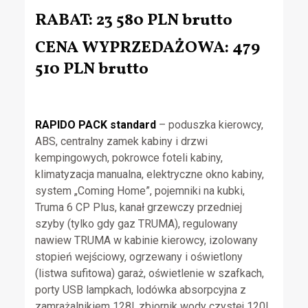
RABAT: 23 580 PLN brutto
CENA WYPRZEDAŻOWA: 479
510 PLN brutto
RAPIDO PACK standard
– poduszka kierowcy,
ABS, centralny zamek kabiny i drzwi
kempingowych, pokrowce foteli kabiny,
klimatyzacja manualna, elektryczne okno kabiny,
system „Coming Home”, pojemniki na kubki,
Truma 6 CP Plus, kanał grzewczy przedniej
szyby (tylko gdy gaz TRUMA), regulowany
nawiew TRUMA w kabinie kierowcy, izolowany
stopień wejściowy, ogrzewany i oświetlony
(listwa sufitowa) garaż, oświetlenie w szafkach,
porty USB lampkach, lodówka absorpcyjna z
zamrażalnikiem 128l, zbiornik wody czystej 120l,