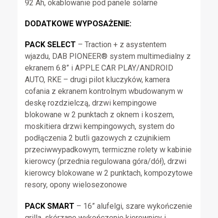
92 Ah, okablowanie pod panele solarne
DODATKOWE WYPOSAŻENIE:
PACK SELECT
– Traction + z asystentem
wjazdu, DAB PIONEER® system multimedialny z
ekranem 6.8” i APPLE CAR PLAY/ANDROID
AUTO, RKE – drugi pilot kluczyków, kamera
cofania z ekranem kontrolnym wbudowanym w
deskę rozdzielczą, drzwi kempingowe
blokowane w 2 punktach z oknem i koszem,
moskitiera drzwi kempingowych, system do
podłączenia 2 butli gazowych z czujnikiem
przeciwwypadkowym, termiczne rolety w kabinie
kierowcy (przednia regulowana góra/dół), drzwi
kierowcy blokowane w 2 punktach, kompozytowe
resory, opony wielosezonowe
PACK SMART
– 16” alufelgi, szare wykończenie
grilla, skórzane wykończenie kierownicy i