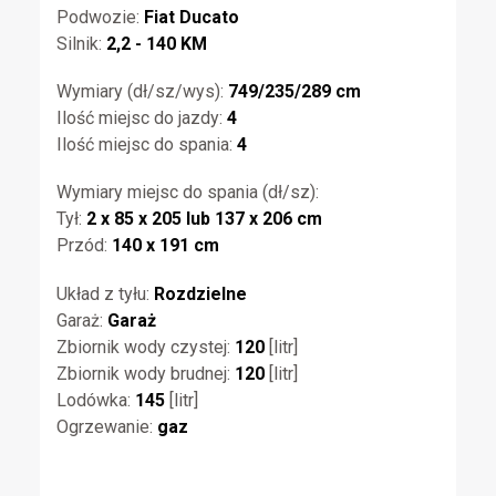
Podwozie:
Fiat Ducato
Silnik:
2,2 - 140 KM
Wymiary (dł/sz/wys):
749/235/289 cm
Ilość miejsc do jazdy:
4
Ilość miejsc do spania:
4
Wymiary miejsc do spania (dł/sz):
Tył:
2 x 85 x 205 lub 137 x 206 cm
Przód:
140 x 191 cm
Układ z tyłu:
Rozdzielne
Garaż:
Garaż
Zbiornik wody czystej:
120
[litr]
Zbiornik wody brudnej:
120
[litr]
Lodówka:
145
[litr]
Ogrzewanie:
gaz