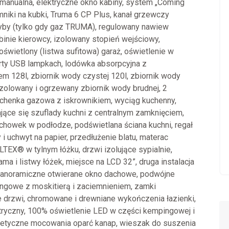
 manualna, elektryczne okno kabiny, system „Coming
niki na kubki, Truma 6 CP Plus, kanał grzewczy
yby (tylko gdy gaz TRUMA), regulowany nawiew
nie kierowcy, izolowany stopień wejściowy,
oświetlony (listwa sufitowa) garaż, oświetlenie w
rty USB lampkach, lodówka absorpcyjna z
em 128l, zbiornik wody czystej 120l, zbiornik wody
 izolowany i ogrzewany zbiornik wody brudnej, 2
chenka gazowa z iskrownikiem, wyciąg kuchenny,
ce się szuflady kuchni z centralnym zamknięciem,
howek w podłodze, podświetlana ściana kuchni, regał
i uchwyt na papier, przedłużenie blatu, materac
TEX® w tylnym łóżku, drzwi izolujące sypialnie,
ma i listwy łóżek, miejsce na LCD 32”, druga instalacja
panoramiczne otwierane okno dachowe, podwójne
ngowe z moskitierą i zaciemnieniem, zamki
drzwi, chromowane i drewniane wykończenia łazienki,
tryczny, 100% oświetlenie LED w części kempingowej i
netyczne mocowania oparć kanap, wieszak do suszenia