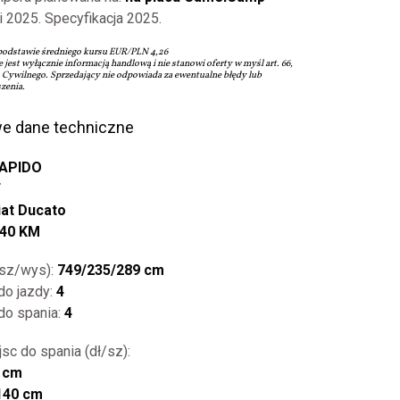
i 2025. Specyfikacja 2025.
podstawie średniego kursu EUR/PLN 4,26
e jest wyłącznie informacją handlową i nie stanowi oferty w myśl art. 66,
u Cywilnego. Sprzedający nie odpowiada za ewentualne błędy lub
zenia.
e dane techniczne
APIDO
F
iat Ducato
140 KM
/sz/wys):
749/235/289 cm
do jazdy:
4
 do spania:
4
sc do spania (dł/sz):
 cm
140 cm