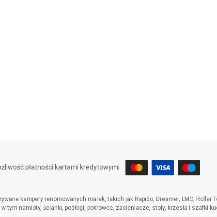
żliwość płatności kartami kredytowymi
wane kampery renomowanych marek, takich jak Rapido, Dreamer, LMC, Roller Te
 tym namioty, ścianki, podłogi, pokrowce, zacieniacze, stoły, krzesła i szafki