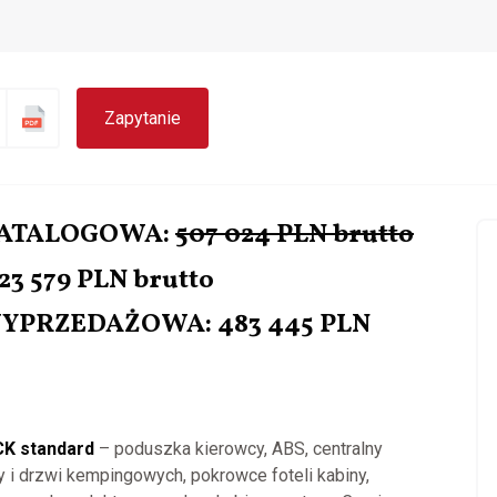
Zapytanie
KATALOGOWA:
507 024 PLN brutto
23 579 PLN brutto
YPRZEDAŻOWA: 483 445 PLN
K standard
– poduszka kierowcy, ABS, centralny
 i drzwi kempingowych, pokrowce foteli kabiny,