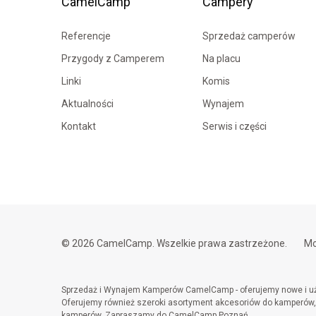
CamelCamp
Campery
Referencje
Sprzedaż camperów
Przygody z Camperem
Na placu
Linki
Komis
Aktualności
Wynajem
Kontakt
Serwis i części
© 2026 CamelCamp. Wszelkie prawa zastrzeżone.
Mo
Sprzedaż i Wynajem Kamperów CamelCamp - oferujemy nowe i uży
Oferujemy również szeroki asortyment akcesoriów do kamperów, w
kamperów. Zapraszamy do CamelCamp Poznań.