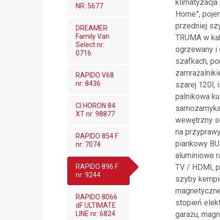
klimatyzacja
NR: 5677
Home”, pojem
przedniej sz
DREAMER
Family Van
TRUMA w kabi
Select nr:
ogrzewany i 
0716
szafkach, po
zamrażalniki
RAPIDO V68
nr: 8436
szarej 120l,
palnikowa ku
CI HORON 84
samozamykają
XT nr: 98877
wewętrzny sc
na przyprawy 
RAPIDO 854 F
piankowy BUL
nr: 7074
aluminiowe ra
TV / HDMI, 
RAPIDO 896 F
nr: 9244
szyby kempi
magnetyczne 
RAPIDO 8066
stopień elek
dF ULTIMATE
garażu, mag
LINE nr: 6824