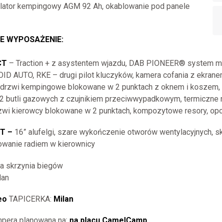
ulator kempingowy AGM 92 Ah, okablowanie pod panele
 WYPOSAŻENIE:
CT
– Traction + z asystentem wjazdu, DAB PIONEER® system mu
D AUTO, RKE – drugi pilot kluczyków, kamera cofania z ekra
, drzwi kempingowe blokowane w 2 punktach z oknem i koszem,
2 butli gazowych z czujnikiem przeciwwypadkowym, termiczne r
rzwi kierowcy blokowane w 2 punktach, kompozytowe resory, o
T –
16” alufelgi, szare wykończenie otworów wentylacyjnych, s
owanie radiem w kierownicy
a skrzynia biegów
lan
eo
TAPICERKA:
Milan
pera planowana na:
na placu CamelCamp