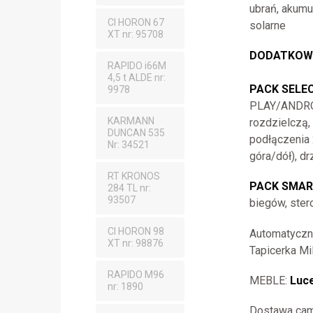
ubrań, akum
CI HORON 67
solarne
XT nr: 95708
D
ODATKOWE
RAPIDO i66M
4,5 t ALDE nr:
PACK SELE
9978
PLAY/ANDROI
KARMANN
rozdzielczą
DUNCAN 535
podłączenia 
Nr: 34521
góra/dół), d
RT KRONOS
PACK SMAR
284 TL nr:
93507
biegów, ster
CI HORON 98
Automatyczn
XT nr: 98876
Tapicerka Mi
RAPIDO M96
MEBLE:
Luc
nr: 1890
Dostawa cam