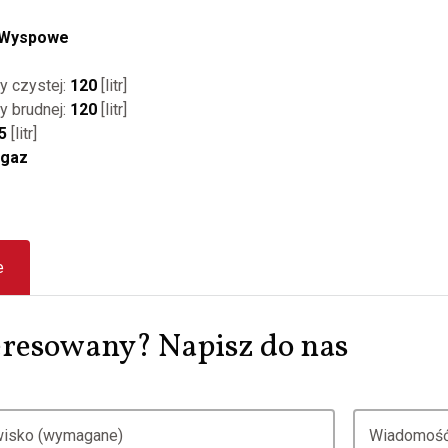
Wyspowe
y czystej:
120
[litr]
y brudnej:
120
[litr]
5
[litr]
gaz
e
resowany? Napisz do nas
zwisko (wymagane)
Wiadomość