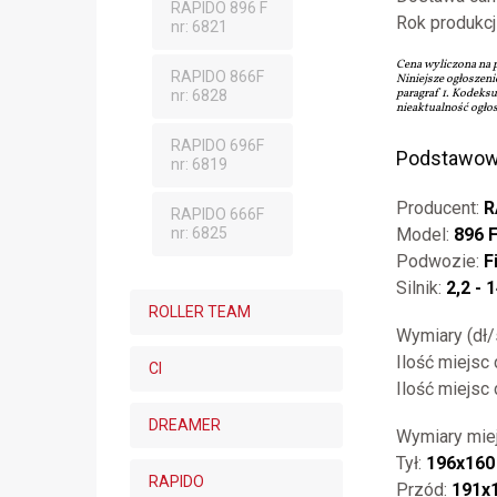
RAPIDO 896 F
Rok produkcj
nr: 6821
Cena wyliczona na 
RAPIDO 866F
Niniejsze ogłoszeni
paragraf 1. Kodeks
nr: 6828
nieaktualność ogłos
RAPIDO 696F
Podstawow
nr: 6819
Producent:
R
RAPIDO 666F
nr: 6825
Model:
896 
Podwozie:
F
Silnik:
2,2 - 
ROLLER TEAM
Wymiary (dł
Ilość miejsc 
CI
Ilość miejsc
DREAMER
Wymiary miej
Tył:
196x160
RAPIDO
Przód:
191x