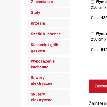
Zacieniacze
Wymia
250 cm x
Stoły
Cena:
480
Krzesła
Wymia
Szafki kuchenne
250 cm x
Kuchenki i grille
Cena:
540
gazowe
Wyposażenie
kuchenne
Rowery
elektryczne
Zapyta
Skutery
elektryczne
Zainter