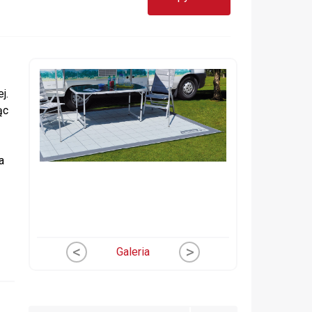
j.
ąc
a
<
>
Galeria