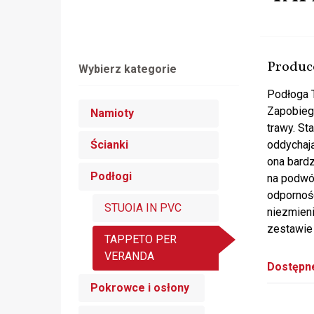
Produc
Wybierz kategorie
Podłoga T
Zapobieg
Namioty
trawy. St
Ścianki
oddychają
ona bardz
Podłogi
na podwó
odpornośc
STUOIA IN PVC
niezmieni
zestawie 
TAPPETO PER
VERANDA
Dostępne
Pokrowce i osłony