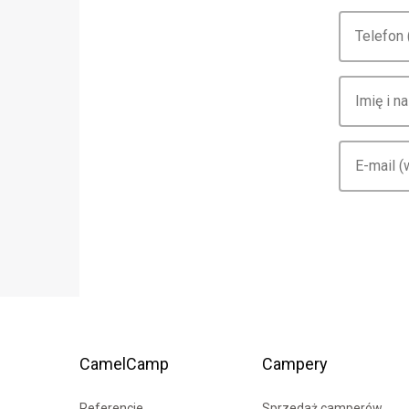
CamelCamp
Campery
Referencje
Sprzedaż camperów