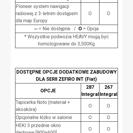
Pioneer system nawigacji
radiowej z 3-letnim dostępem
O
O
dla map Europy
─
= Nie dostępne /
O
= Opcja
* Wszystkie podwozia HEAVY mogą być
homologowane do 3,500Kg
DOSTĘPNE OPCJE DODATKOWE ZABUDOWY
DLA SERII ZEFIRO INT (Fiat)
287
267
OPCJE
Integral
Integral
Tapicerka Noto (materiał +
O
O
ekoskóra)
Opcjonalne łóżko w salonie
O
O
HEKI 3 przednie okno
O
O
dachowe [900×600]