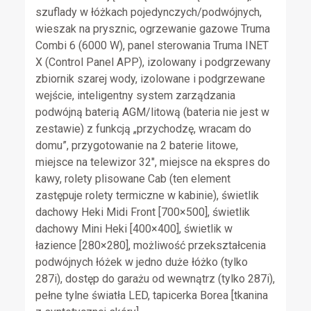
szuflady w łóżkach pojedynczych/podwójnych,
wieszak na prysznic, ogrzewanie gazowe Truma
Combi 6 (6000 W), panel sterowania Truma INET
X (Control Panel APP), izolowany i podgrzewany
zbiornik szarej wody, izolowane i podgrzewane
wejście, inteligentny system zarządzania
podwójną baterią AGM/litową (bateria nie jest w
zestawie) z funkcją „przychodzę, wracam do
domu”, przygotowanie na 2 baterie litowe,
miejsce na telewizor 32″, miejsce na ekspres do
kawy, rolety plisowane Cab (ten element
zastępuje rolety termiczne w kabinie), świetlik
dachowy Heki Midi Front [700×500], świetlik
dachowy Mini Heki [400×400], świetlik w
łazience [280×280], możliwość przekształcenia
podwójnych łóżek w jedno duże łóżko (tylko
287i), dostęp do garażu od wewnątrz (tylko 287i),
pełne tylne światła LED, tapicerka Borea [tkanina