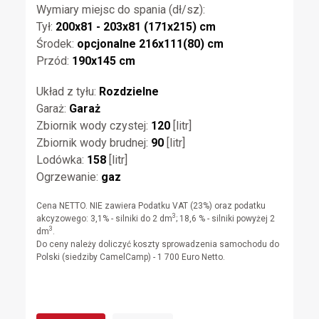
Wymiary miejsc do spania (dł/sz):
Tył:
200x81 - 203x81 (171x215) cm
Środek:
opcjonalne 216x111(80) cm
Przód:
190x145 cm
Układ z tyłu:
Rozdzielne
Garaż:
Garaż
Zbiornik wody czystej:
120
[litr]
Zbiornik wody brudnej:
90
[litr]
Lodówka:
158
[litr]
Ogrzewanie:
gaz
Cena NETTO. NIE zawiera Podatku VAT (23%) oraz podatku
3
akcyzowego: 3,1% - silniki do 2 dm
; 18,6 % - silniki powyżej 2
3
dm
.
Do ceny należy doliczyć koszty sprowadzenia samochodu do
Polski (siedziby CamelCamp) - 1 700 Euro Netto.