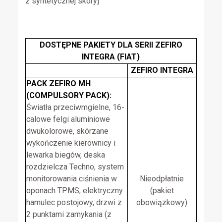
z syntetycznej skóry]
DOSTĘPNE PAKIETY DLA SERII ZEFIRO
INTEGRA (FIAT)
ZEFIRO INTEGRA
PACK ZEFIRO MH
(COMPULSORY PACK):
Światła przeciwmgielne, 16-
calowe felgi aluminiowe
dwukolorowe, skórzane
wykończenie kierownicy i
lewarka biegów, deska
rozdzielcza Techno, system
monitorowania ciśnienia w
Nieodpłatnie
oponach TPMS, elektryczny
(pakiet
hamulec postojowy, drzwi z
obowiązkowy)
2 punktami zamykania (z