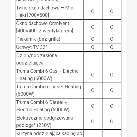
Tylne okno dachowe – Midi
O
O
Heki [700×500]
Okno dachowe Omnivent
O
O
[400×400, z wentylatorem]
Piekarnik (bez grilla)
O
O
Uchwyt TV 32″
O
O
Dzień/noc zasłona
–
–
oddzielająca
Truma Combi 6 Gas + Electric
O
O
Heating (6000W)
Truma Combi 6 Diesel Heating
O
O
(6000W)
Truma Combi 6 Diesel +
O
O
Electric Heating (6000W)
Elektrycznie podgrzewana
O
O
podłoga* (230V)
Kurtyna oddzielająca kabinę od