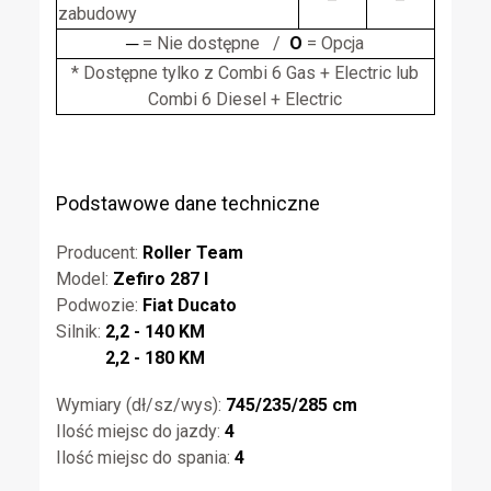
–
–
zabudowy
─
= Nie dostępne /
O
= Opcja
* Dostępne tylko z Combi 6 Gas + Electric lub
Combi 6 Diesel + Electric
Podstawowe dane techniczne
Producent:
Roller Team
Model:
Zefiro 287 I
Podwozie:
Fiat Ducato
Silnik:
2,2 - 140 KM
2,2 - 180 KM
Wymiary (dł/sz/wys):
745/235/285 cm
Ilość miejsc do jazdy:
4
Ilość miejsc do spania:
4