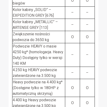
O
O
biegów
Kolor kabiny „SOLID” –
–
–
EXPEDITION GREY [676]
Kolor kabiny „METALLIC” –
–
–
ARTENSE GREY [113]
Zwiększenie nośności
O
O
podwozia do 3650 kg
Podwozie HEAVY o masie
4250 kg* (homologacja. Heavy
–
–
Duty) Dostępny tylko w wersji
140 KM
4.250 kg HEAVY podwozie
–
–
zatwierdzone na 3.500 kg
Heavy podwozie na 4.400 kg*
(Dostępne tylko w 180HP z
O
O
automatyczną skrzynią)
4.400 kg Heavy podwozie
O
O
zatwierdzone na 3.500 kg