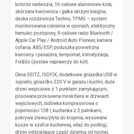
kolorze nadwozia, 16-calowe aluminiowe koła,
skórzana kierownica i gałka skrzyni biegów,
deska rozdzielcza Techno, TPMS – system
monitorowania ciśnienia w oponach, elektryczny
hamulec postojowy, 9-calowe radio Bluetooth /
Apple Car Play / Android Auto Pioneer, kamera
cofania, ABS/ESP, poduszka powietrzna
kierowcy i pasażera, tempomat, klimatyzacja,
Fix&Go (zestaw naprawczy do kół).
Okna SEITZ, ISOFIX, dodatkowe gniazdka USB w
sypialni, gniazdko 220 V w garażu i kuchni, duże
drzwi wejściowe z 1 punktem zamykającym,
plisowana przesuwna moskitiera w drzwiach
wejściowych, lodówka kompresorowa o
pojemności 158 l, kuchenka z 2 palnikami,
pokrywa zlewu/płyta do krojenia, wysuwane
kosze w szafce kuchennej, właz do podłogi,
drzwi oddzielające część dzienną od nocnej,