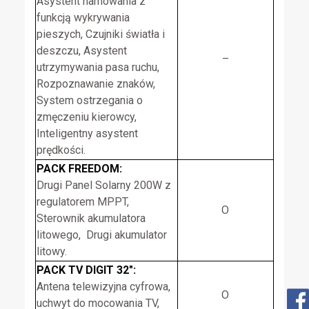
Asystent hamowania z
funkcją wykrywania
pieszych, Czujniki światła i
deszczu, Asystent
–
utrzymywania pasa ruchu,
Rozpoznawanie znaków,
System ostrzegania o
zmęczeniu kierowcy,
Inteligentny asystent
prędkości.
PACK FREEDOM:
Drugi Panel Solarny 200W z
regulatorem MPPT,
O
Sterownik akumulatora
litowego, Drugi akumulator
litowy.
PACK TV DIGIT 32″:
Antena telewizyjna cyfrowa,
O
uchwyt do mocowania TV,