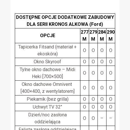
DOSTĘPNE OPCJE DODATKOWE ZABUDOWY
DLA SERII KRONOS ALKOWA (Ford)
277
279
284
290
OPCJE
M
M
M
M
Tapicerka Fitsand (materiał +
O
O
O
O
ekoskóra)
Okno Skyroof
O
O
O
O
Tylne okno dachowe – Midi
O
O
O
O
Heki [700×500]
Okno dachowe Omnivent
O
O
O
O
[400×400, z wentylatorem]
Piekarnik (bez grilla)
O
O
O
O
Uchwyt TV 32″
O
O
O
O
Dzień/noc zasłona
O
O
–
–
oddzielająca
Falista zasłona oddzielająca