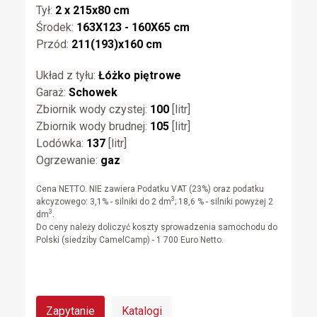
Tył:
2 x 215x80 cm
Środek:
163X123 - 160X65 cm
Przód:
211(193)x160 cm
Układ z tyłu:
Łóżko piętrowe
Garaż:
Schowek
Zbiornik wody czystej:
100
[litr]
Zbiornik wody brudnej:
105
[litr]
Lodówka:
137
[litr]
Ogrzewanie:
gaz
Cena NETTO. NIE zawiera Podatku VAT (23%) oraz podatku
3
akcyzowego: 3,1% - silniki do 2 dm
; 18,6 % - silniki powyżej 2
3
dm
.
Do ceny należy doliczyć koszty sprowadzenia samochodu do
Polski (siedziby CamelCamp) - 1 700 Euro Netto.
Zapytanie
Katalogi