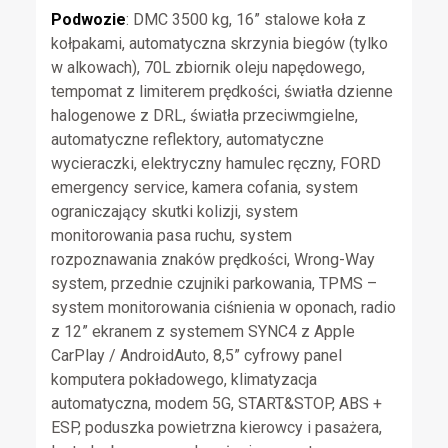
Podwozie
: DMC 3500 kg, 16” stalowe koła z
kołpakami, automatyczna skrzynia biegów (tylko
w alkowach), 70L zbiornik oleju napędowego,
tempomat z limiterem prędkości, światła dzienne
halogenowe z DRL, światła przeciwmgielne,
automatyczne reflektory, automatyczne
wycieraczki, elektryczny hamulec ręczny, FORD
emergency service, kamera cofania, system
ograniczający skutki kolizji, system
monitorowania pasa ruchu, system
rozpoznawania znaków prędkości, Wrong-Way
system, przednie czujniki parkowania, TPMS –
system monitorowania ciśnienia w oponach, radio
z 12” ekranem z systemem SYNC4 z Apple
CarPlay / AndroidAuto, 8,5” cyfrowy panel
komputera pokładowego, klimatyzacja
automatyczna, modem 5G, START&STOP, ABS +
ESP, poduszka powietrzna kierowcy i pasażera,