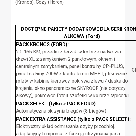
(Kronos), Cozy (Horon)
DOSTĘPNE PAKIETY DODATKOWE DLA SERII KRO
ALKOWA (Ford)
PACK KRONOS (FORD):
2,0 165 KM, przedni zderzak w kolorze nadwozia,
drzwi XL z zamykaniem 2 punktowym, oknem i
centralnym zamykaniem, panel kontrolny CP-PLUS,
G
panel solarny 200W z kontrolerem MPPT, plisowane
rolety w kabinie kierowcy, pokrywa zlewu / deska do
krojenia, okno panoramiczne SKYROOF (nie dotyczy
alkowy), pokrowce foteli szoferki w kolorze tapicerki
PACK SELEKT (tylko z PACK FORD):
Automatyczna skrzynia biegów (8 biegów)
PACK EXTRA ASSISTANCE (tylko z PACK SELECT):
Elektryczny układ odmrażania szyby przedniej,
adaptacyjny tempomat z funkcją utrzymania pasa