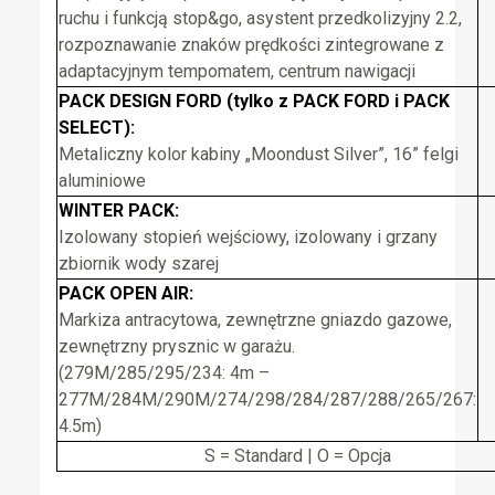
ruchu i funkcją stop&go, asystent przedkolizyjny 2.2,
rozpoznawanie znaków prędkości zintegrowane z
adaptacyjnym tempomatem, centrum nawigacji
PACK DESIGN FORD (tylko z PACK FORD i PACK
SELECT):
Metaliczny kolor kabiny „Moondust Silver”, 16” felgi
aluminiowe
WINTER PACK:
Izolowany stopień wejściowy, izolowany i grzany
zbiornik wody szarej
PACK OPEN AIR:
Markiza antracytowa, zewnętrzne gniazdo gazowe,
zewnętrzny prysznic w garażu.
(279M/285/295/234: 4m –
277M/284M/290M/274/298/284/287/288/265/267:
4.5m)
S = Standard | O = Opcja