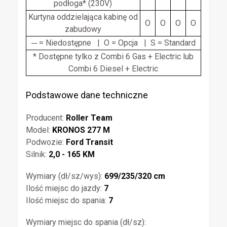
podłoga* (230V)
Kurtyna oddzielająca kabinę od
O
O
O
O
zabudowy
─ = Niedostępne | O = Opcja | S = Standard
* Dostępne tylko z Combi 6 Gas + Electric lub
Combi 6 Diesel + Electric
Podstawowe dane techniczne
Producent:
Roller Team
Model:
KRONOS 277 M
Podwozie:
Ford Transit
Silnik:
2,0 - 165 KM
Wymiary (dł/sz/wys):
699/235/320 cm
Ilość miejsc do jazdy:
7
Ilość miejsc do spania:
7
Wymiary miejsc do spania (dł/sz):