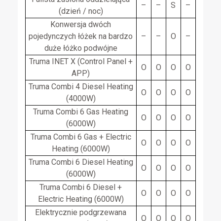
–
–
S
–
(dzień / noc)
Konwersja dwóch
pojedynczych łóżek na bardzo
–
–
O
–
duże łóżko podwójne
Truma INET X (Control Panel +
O
O
O
O
APP)
Truma Combi 4 Diesel Heating
O
O
O
O
(4000W)
Truma Combi 6 Gas Heating
O
O
O
O
(6000W)
Truma Combi 6 Gas + Electric
O
O
O
O
Heating (6000W)
Truma Combi 6 Diesel Heating
O
O
O
O
(6000W)
Truma Combi 6 Diesel +
O
O
O
O
Electric Heating (6000W)
Elektrycznie podgrzewana
O
O
O
O