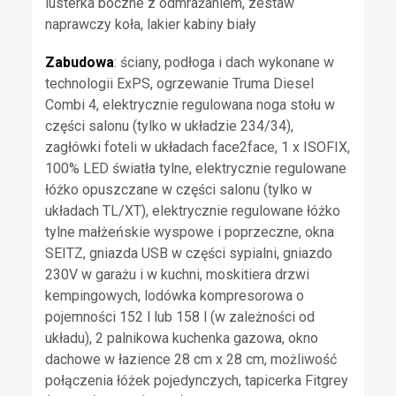
lusterka boczne z odmrażaniem, zestaw
naprawczy koła, lakier kabiny biały
Zabudowa
: ściany, podłoga i dach wykonane w
technologii ExPS, ogrzewanie Truma Diesel
Combi 4, elektrycznie regulowana noga stołu w
części salonu (tylko w układzie 234/34),
zagłówki foteli w układach face2face, 1 x ISOFIX,
100% LED światła tylne, elektrycznie regulowane
łóżko opuszczane w części salonu (tylko w
układach TL/XT), elektrycznie regulowane łóżko
tylne małżeńskie wyspowe i poprzeczne, okna
SEITZ, gniazda USB w części sypialni, gniazdo
230V w garażu i w kuchni, moskitiera drzwi
kempingowych, lodówka kompresorowa o
pojemności 152 l lub 158 l (w zależności od
układu), 2 palnikowa kuchenka gazowa, okno
dachowe w łazience 28 cm x 28 cm, możliwość
połączenia łóżek pojedynczych, tapicerka Fitgrey