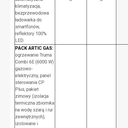
klimatyzacja,
bezprzewodowa
ładowarka do
smartfonów,
reflektory 100%
LED.
PACK ARTIC GAS:
ogrzewanie Truma
Combi 6E (6000 W)
gazowo-
elektryczny, panel
sterowania CP
Plus, pakiet
zimowy (izolacja
termiczna zbiornika
na wodę szarą i rur
zewnętrznych),
izolowane i