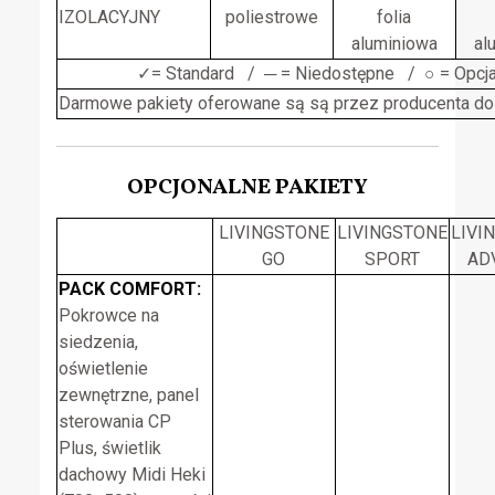
IZOLACYJNY
poliestrowe
folia
aluminiowa
al
✓= Standard / ─ = Niedostępne / ○ = Opcj
Darmowe pakiety oferowane są są przez producenta do
OPCJONALNE PAKIETY
LIVINGSTONE
LIVINGSTONE
LIVI
GO
SPORT
AD
PACK COMFORT:
Pokrowce na
siedzenia,
oświetlenie
zewnętrzne, panel
sterowania CP
Plus, świetlik
dachowy Midi Heki