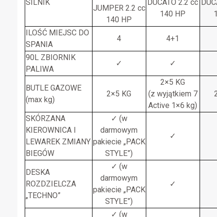
SILNIK
DUCATO 2.2 cc
DUCA
JUMPER 2.2 cc
140 HP
140 HP
ILOŚĆ MIEJSC DO
4
4+1
SPANIA
90L ZBIORNIK
✓
✓
PALIWA
2×5 KG
BUTLE GAZOWE
2×5 KG
(z wyjątkiem 7
(max kg)
Active 1×6 kg)
SKÓRZANA
✓ (w
KIEROWNICA I
darmowym
✓
LEWAREK ZMIANY
pakiecie „PACK
BIEGÓW
STYLE”)
✓ (w
DESKA
darmowym
ROZDZIELCZA
✓
pakiecie „PACK
„TECHNO”
STYLE”)
✓ (w