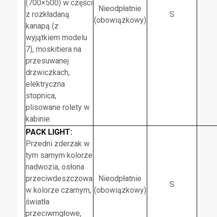
(700×500) w części
Nieodpłatnie
z rozkładaną
S
(obowiązkowy)
kanapą (z
wyjątkiem modelu
7), moskitiera na
przesuwanej
drzwiczkach,
elektryczna
stopnica,
plisowane rolety w
kabinie.
PACK LIGHT:
Przedni zderzak w
tym samym kolorze
nadwozia, osłona
przeciwdeszczowa
Nieodpłatnie
S
w kolorze czarnym,
(obowiązkowy)
światła
przeciwmgłowe,