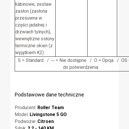
kabinowe, zestaw
zasłon (zasłona
przesuwna w
części jadalnej i
drzwiach tylnych),
wewnętrzne osłony
termiczne okien (z
wyjątkiem K2)
S = Standard / ─ = Nie dostępne / O = Opcja / OS 
do potwierdzenia
Podstawowe dane techniczne
Producent:
Roller Team
Model:
Livingstone 5 GO
Podwozie:
Citroen
Silnik:
2,2 - 140 KM