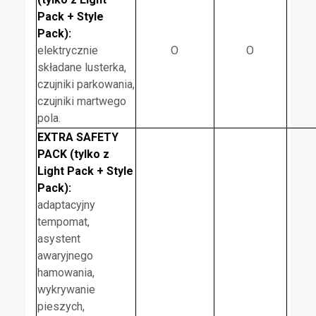
Pack + Style
Pack):
elektrycznie
O
O
składane lusterka,
czujniki parkowania,
czujniki martwego
pola.
EXTRA SAFETY
PACK (tylko z
Light Pack + Style
Pack):
adaptacyjny
tempomat,
asystent
awaryjnego
hamowania,
wykrywanie
pieszych,