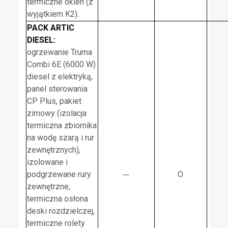
termiczne okien (z
wyjątkiem K2).
PACK ARTIC
DIESEL:
ogrzewanie Truma
Combi 6E (6000 W)
diesel z elektryką,
panel sterowania
CP Plus, pakiet
zimowy (izolacja
termiczna zbiornika
na wodę szarą i rur
zewnętrznych),
izolowane i
podgrzewane rury
─
O
zewnętrzne,
termiczna osłona
deski rozdzielczej,
termiczne rolety