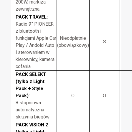
200W, markiza
zewnętrzna.
PACK TRAVEL:
Radio 9” PIONEER
z bluetooth i
funkcjami Apple Car
Nieodpłatnie
S
Play / Andoid Auto
(obowiązkowy)
i sterowaniem w
kierownicy, kamera
cofania.
PACK SELEKT
(tylko z Light
Pack + Style
Pack):
O
O
8 stopniowa
automatyczna
skrzynia biegów
PACK VISION 2
(tylko z Light