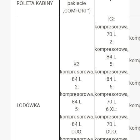
ROLETA KABINY
pakiecie
„COMFORT”)
K2:
kompresorowa,
70 L
komp
2:
kompresorowa,
84 L
komp
K2:
5:
kompresorowa,
kompresorowa,
84 L
84 L
komp
2:
6:
kompresorowa,
kompresorowa,
84 L
70 L
LODÓWKA
komp
5:
6 XL:
kompresorowa,
kompresorowa,
84 L
70 L
komp
DUO:
DUO:
kompresorowa,
kompresorowa,