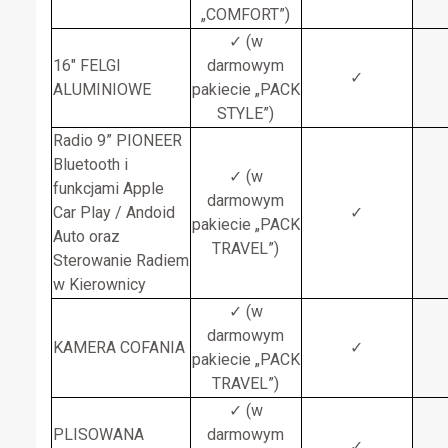
„COMFORT”)
✓ (w
16″ FELGI
darmowym
✓
ALUMINIOWE
pakiecie „PACK
STYLE”)
Radio 9” PIONEER
Bluetooth i
✓ (w
funkcjami Apple
darmowym
Car Play / Andoid
✓
pakiecie „PACK
Auto oraz
TRAVEL”)
Sterowanie Radiem
w Kierownicy
✓ (w
darmowym
KAMERA COFANIA
✓
pakiecie „PACK
TRAVEL”)
✓ (w
PLISOWANA
darmowym
✓