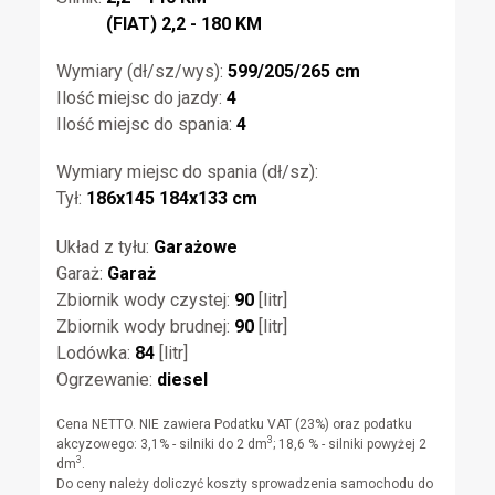
(FIAT) 2,2 - 180 KM
Wymiary (dł/sz/wys):
599/205/265 cm
Ilość miejsc do jazdy:
4
Ilość miejsc do spania:
4
Wymiary miejsc do spania (dł/sz):
Tył:
186x145 184x133 cm
Układ z tyłu:
Garażowe
Garaż:
Garaż
Zbiornik wody czystej:
90
[litr]
Zbiornik wody brudnej:
90
[litr]
Lodówka:
84
[litr]
Ogrzewanie:
diesel
Cena NETTO. NIE zawiera Podatku VAT (23%) oraz podatku
3
akcyzowego: 3,1% - silniki do 2 dm
; 18,6 % - silniki powyżej 2
3
dm
.
Do ceny należy doliczyć koszty sprowadzenia samochodu do