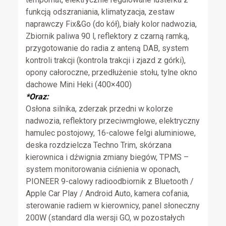
funkcją odszraniania, klimatyzacja, zestaw
naprawczy Fix&Go (do kół), biały kolor nadwozia,
Zbiornik paliwa 90 l, reflektory z czarną ramką,
przygotowanie do radia z anteną DAB, system
kontroli trakcji (kontrola trakcji i zjazd z górki),
opony całoroczne, przedłużenie stołu, tylne okno
dachowe Mini Heki (400×400)
*Oraz:
Osłona silnika, zderzak przedni w kolorze
nadwozia, reflektory przeciwmgłowe, elektryczny
hamulec postojowy, 16-calowe felgi aluminiowe,
deska rozdzielcza Techno Trim, skórzana
kierownica i dźwignia zmiany biegów, TPMS –
system monitorowania ciśnienia w oponach,
PIONEER 9-calowy radioodbiornik z Bluetooth /
Apple Car Play / Android Auto, kamera cofania,
sterowanie radiem w kierownicy, panel słoneczny
200W (standard dla wersji GO, w pozostałych