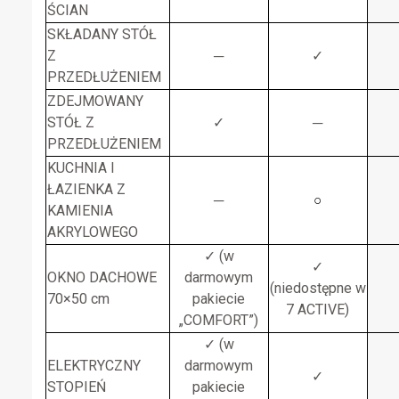
ŚCIAN
SKŁADANY STÓŁ
Z
─
✓
PRZEDŁUŻENIEM
ZDEJMOWANY
STÓŁ Z
✓
─
PRZEDŁUŻENIEM
KUCHNIA I
ŁAZIENKA Z
─
○
KAMIENIA
AKRYLOWEGO
✓ (w
✓
OKNO DACHOWE
darmowym
(niedostępne w
70×50 cm
pakiecie
7 ACTIVE)
„COMFORT”)
✓ (w
ELEKTRYCZNY
darmowym
✓
STOPIEŃ
pakiecie