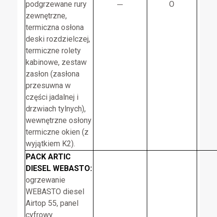
podgrzewane rury
─
O
zewnętrzne,
termiczna osłona
deski rozdzielczej,
termiczne rolety
kabinowe, zestaw
zasłon (zasłona
przesuwna w
części jadalnej i
drzwiach tylnych),
wewnętrzne osłony
termiczne okien (z
wyjątkiem K2).
PACK ARTIC
DIESEL WEBASTO:
ogrzewanie
WEBASTO diesel
Airtop 55, panel
cyfrowy