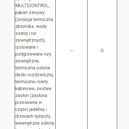
MULTICONTROL,
pakiet zimowy
(izolacja termiczna
zbiornika wody
szarej i rur
zewnętrznych),
izolowane i
─
O
podgrzewane rury
zewnętrzne,
termiczna osłona
deski rozdzielczej,
termiczne rolety
kabinowe, zestaw
zasłon (zasłona
przesuwna w
części jadalnej i
drzwiach tylnych),
wewnętrzne osłony