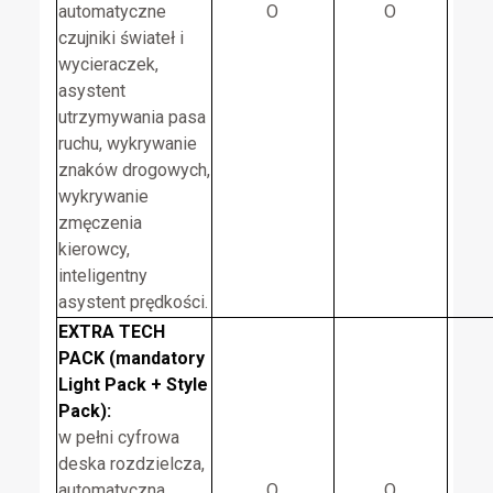
automatyczne
O
O
czujniki świateł i
wycieraczek,
asystent
utrzymywania pasa
ruchu, wykrywanie
znaków drogowych,
wykrywanie
zmęczenia
kierowcy,
inteligentny
asystent prędkości.
EXTRA TECH
PACK (mandatory
Light Pack + Style
Pack):
w pełni cyfrowa
deska rozdzielcza,
automatyczna
O
O