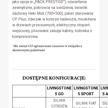
jako opcja w „PACK PRESTIGE”), oświetlenie
zewnętrzne, pokrowce na siedzenia, świetlik
dachowy Heki Midi (700×500), panel sterowania
CP Plus, zderzak w kolorze nadwozia, moskitiera
w drzwiach przesuwnych, elektryczny stopień
wejściowy, plisowane żaluzje kabiny, lodówka z
kompresorowa.
*dla wersji GO ograniczone czasowo w związku z
darmowymi pakietami
DOSTĘPNE KONFIGURACJE:
LIVINGSTONE
LIVINGSTONE
LIV
5 GO
5 SPORT
5 
SILNIK
SILNIK FIAT
SI
CITROËN