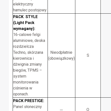
elektryczny
hamulec postojowy
PACK STYLE
(Light Pack
wymagany):
16-calowe felgi
aluminiowe, deska
rozdzielcza
Techno, skórzana
Nieodpłatnie
S
kierownica i
(obowiązkowy)
dźwignia zmiany
biegów, TPMS –
system
monitorowania
ciśnienia w
oponach.
PACK PRESTIGE:
Panel słoneczny
─
O