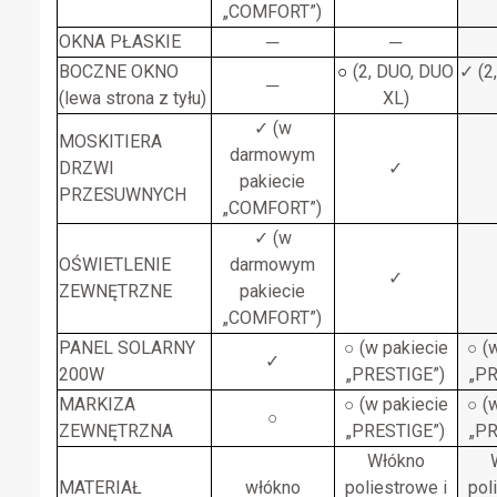
„COMFORT”)
OKNA PŁASKIE
─
─
BOCZNE OKNO
○
(2, DUO, DUO
✓ (2
─
(lewa strona z tyłu)
XL)
✓ (w
MOSKITIERA
darmowym
DRZWI
✓
pakiecie
PRZESUWNYCH
„COMFORT”)
✓ (w
OŚWIETLENIE
darmowym
✓
ZEWNĘTRZNE
pakiecie
„COMFORT”)
PANEL SOLARNY
○ (w pakiecie
○ (
✓
200W
„PRESTIGE”)
„PR
MARKIZA
○ (w pakiecie
○ (
○
ZEWNĘTRZNA
„PRESTIGE”)
„PR
Włókno
MATERIAŁ
włókno
poliestrowe i
pol