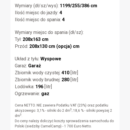
Wymiary (dł/sz/wys):
1199/255/386 cm
Ilość miejsc do jazdy:
4
Ilość miejsc do spania:
4
Wymiary miejsc do spania (dł/sz):
Tył:
208x163 cm
Przód:
208x130 cm (opcja) cm
Układ z tyłu:
Wyspowe
Garaż:
Garaż
Zbiornik wody czystej:
410
[litr]
Zbiornik wody brudnej:
280
[litr]
Lodówka:
196
[litr]
Ogrzewanie:
gaz
Cena NETTO. NIE zawiera Podatku VAT (23%) oraz podatku
3
akcyzowego: 3,1% - silniki do 2 dm
; 18,6 % - silniki powyżej 2
3
dm
.
Do ceny należy doliczyć koszty sprowadzenia samochodu do
Polski (siedziby CamelCamp) - 1 700 Euro Netto.