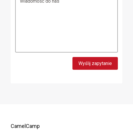
Wiadomość do nas
CamelCamp