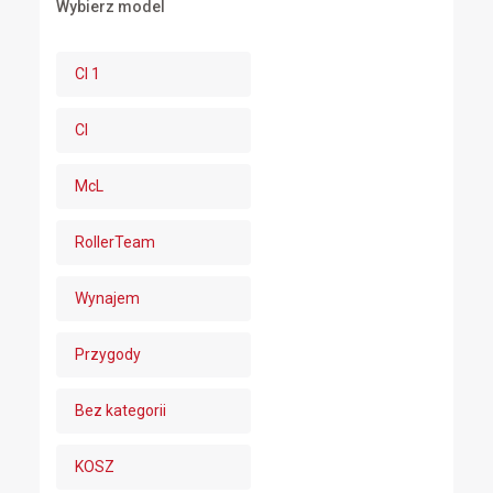
Wybierz model
CI 1
CI
McL
RollerTeam
Wynajem
Przygody
Bez kategorii
KOSZ