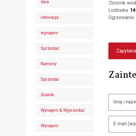
dwa
Zbiornik wod
Lodówka:
14
Ogrzewanie:
rekreacja
wynajem
Sprzedaż
Zapytani
Namioty
Zainte
Sprzedaż
Ścianki
Imię i na
Wynajem & Wyprzedaż
E-mail (w
Wynajem