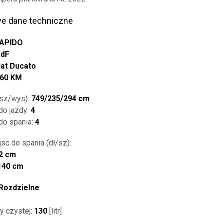
e dane techniczne
APIDO
 dF
iat Ducato
160 KM
/sz/wys):
749/235/294 cm
do jazdy:
4
 do spania:
4
sc do spania (dł/sz):
2 cm
140 cm
Rozdzielne
y czystej:
130
[litr]