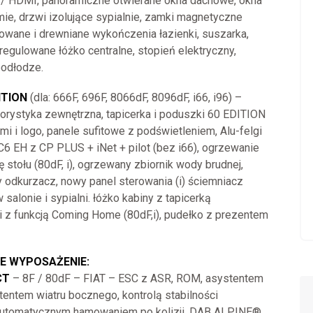
V / HDMI, panoramiczne otwierane okna dachowe, okna
ie, drzwi izolujące sypialnie, zamki magnetyczne
owane i drewniane wykończenia łazienki, suszarka,
 regulowane łóżko centralne, stopień elektryczny,
odłodze.
ITION
(dla: 666F, 696F, 8066dF, 8096dF, i66, i96) –
lorystyka zewnętrzna, tapicerka i poduszki 60 EDITION
mi i logo, panele sufitowe z podświetleniem, Alu-felgi
6 EH z CP PLUS + iNet + pilot (bez i66), ogrzewanie
 stołu (80dF, i), ogrzewany zbiornik wody brudnej,
 odkurzacz, nowy panel sterowania (i) ściemniacz
 salonie i sypialni. łóżko kabiny z tapicerką
i z funkcją Coming Home (80dF,i), pudełko z prezentem
 WYPOSAŻENIE:
CT
– 8F / 80dF – FIAT – ESC z ASR, ROM, asystentem
tentem wiatru bocznego, kontrolą stabilności
 automatycznym hamowaniem po kolizji, DAB ALPINE®