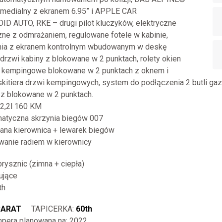
imedialny z ekranem 6.95” i APPLE CAR
 AUTO, RKE – drugi pilot kluczyków, elektryczne
zne z odmrażaniem, regulowane fotele w kabinie,
nia z ekranem kontrolnym wbudowanym w deskę
 drzwi kabiny z blokowane w 2 punktach, rolety okien
i kempingowe blokowane w 2 punktach z oknem i
kitiera drzwi kempingowych, system do podłączenia 2 butli g
 z blokowane w 2 punktach.
 2,2l 160 KM
matyczna skrzynia biegów 007
ana kierownica + lewarek biegów
wanie radiem w kierownicy
rysznic (zimna + ciepła)
ujące
th
CARAT
TAPICERKA:
60th
pera planowana na: 2022