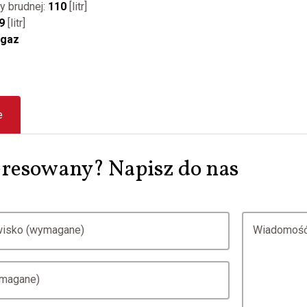
y brudnej:
110
[litr]
9
[litr]
gaz
e
resowany? Napisz do nas
zwisko (wymagane)
Wiadomość
ymagane)