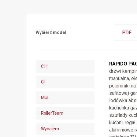
PDF
Wybierz model
RAPIDO PA
CI 1
drzwi kempin
manualna, el
CI
pojemniki na
sufitowa) ga
McL
lodówka abso
kuchenka ga
RollerTeam
szuflady kuc
kuchni, regał
Wynajem
aluminiowe r