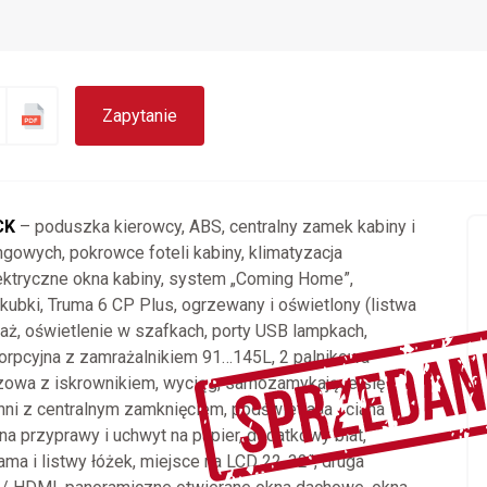
Zapytanie
CK
– poduszka kierowcy, ABS, centralny zamek kabiny i
gowych, pokrowce foteli kabiny, klimatyzacja
ektryczne okna kabiny, system „Coming Home”,
 kubki, Truma 6 CP Plus, ogrzewany i oświetlony (listwa
raż, oświetlenie w szafkach, porty USB lampkach,
rpcyjna z zamrażalnikiem 91…145L, 2 palnikowa
zowa z iskrownikiem, wyciąg, samozamykające się
hni z centralnym zamknięciem, podświetlana ściana
 na przyprawy i uchwyt na papier, dodatkowy blat,
ama i listwy łóżek, miejsce na LCD 22-32”, druga