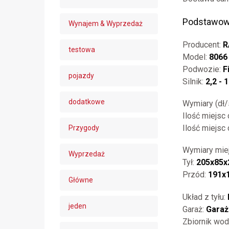
Podstawow
Wynajem & Wyprzedaż
Producent:
R
testowa
Model:
8066
Podwozie:
F
pojazdy
Silnik:
2,2 - 
dodatkowe
Wymiary (dł
Ilość miejsc 
Ilość miejsc
Przygody
Wymiary miej
Wyprzedaż
Tył:
205x85x
Przód:
191x
Główne
Układ z tyłu:
jeden
Garaż:
Garaż
Zbiornik wod