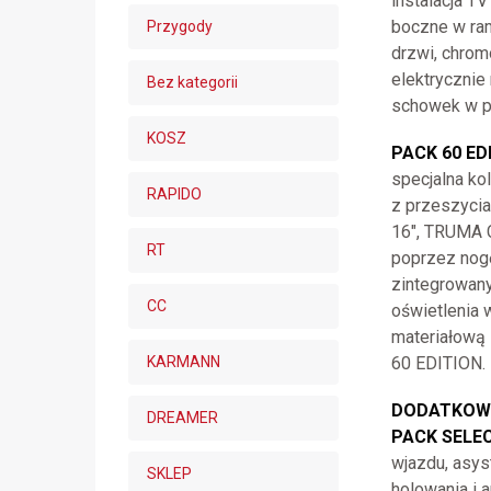
instalacja T
boczne w ram
Przygody
drzwi, chrom
elektrycznie
Bez kategorii
schowek w p
KOSZ
PACK 60 ED
specjalna ko
RAPIDO
z przeszycia
16″, TRUMA C
RT
poprzez nogę
zintegrowany
CC
oświetlenia w
materiałową 
KARMANN
60 EDITION.
DODATKOWE
DREAMER
PACK SELE
wjazdu, asys
SKLEP
holowania i