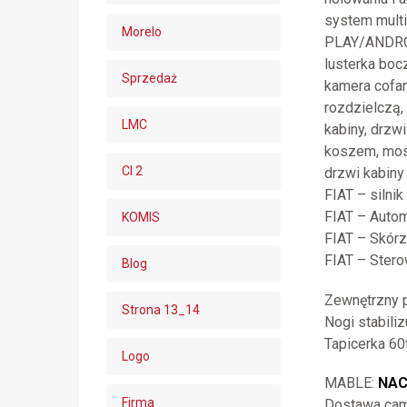
system mult
Morelo
PLAY/ANDROID
lusterka boc
Sprzedaż
kamera cofa
rozdzielczą,
LMC
kabiny, drzw
koszem, mos
CI 2
drzwi kabiny
FIAT – silnik
FIAT – Auto
KOMIS
FIAT – Skórz
FIAT – Stero
Blog
Zewnętrzny p
Strona 13_14
Nogi stabiliz
Tapicerka 60
Logo
MABLE:
NA
Firma
Dostawa cam