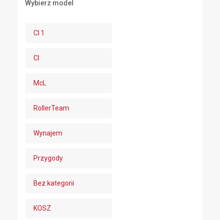
Wybierz model
CI 1
CI
McL
RollerTeam
Wynajem
Przygody
Bez kategorii
KOSZ