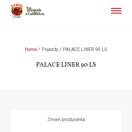
Przejdź
do
treści
Home
/
Pojazdy
/
PALACE LINER 90 LS
PALACE LINER 90 LS
Zmień producenta