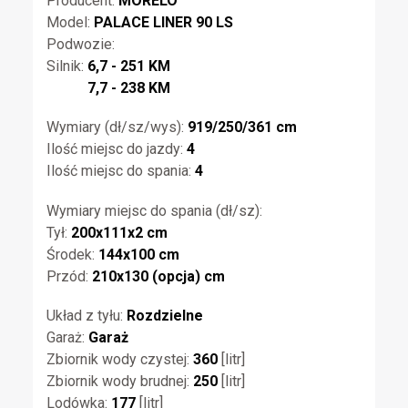
Producent:
MORELO
Model:
PALACE LINER 90 LS
Podwozie:
Silnik:
6,7 - 251 KM
7,7 - 238 KM
Wymiary (dł/sz/wys):
919/250/361 cm
Ilość miejsc do jazdy:
4
Ilość miejsc do spania:
4
Wymiary miejsc do spania (dł/sz):
Tył:
200x111x2 cm
Środek:
144x100 cm
Przód:
210x130 (opcja) cm
Układ z tyłu:
Rozdzielne
Garaż:
Garaż
Zbiornik wody czystej:
360
[litr]
Zbiornik wody brudnej:
250
[litr]
Lodówka:
177
[litr]