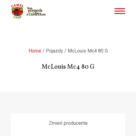
Przejdź
do
treści
Home
/
Pojazdy
/
McLouis Mc4 80 G
McLouis Mc4 80 G
Zmień producenta