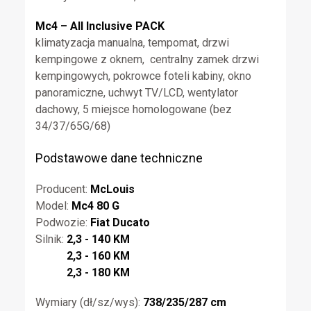
Mc4 – All Inclusive PACK
klimatyzacja manualna, tempomat, drzwi
kempingowe z oknem, centralny zamek drzwi
kempingowych, pokrowce foteli kabiny, okno
panoramiczne, uchwyt TV/LCD, wentylator
dachowy, 5 miejsce homologowane (bez
34/37/65G/68)
Podstawowe dane techniczne
Producent:
McLouis
Model:
Mc4 80 G
Podwozie:
Fiat Ducato
Silnik:
2,3 - 140 KM
2,3 - 160 KM
2,3 - 180 KM
Wymiary (dł/sz/wys):
738/235/287 cm