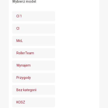
Wybierz model
CI 1
CI
McL
RollerTeam
Wynajem
Przygody
Bez kategorii
KOSZ