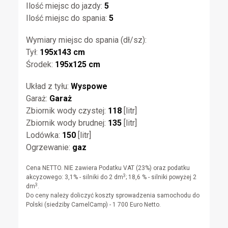
Ilość miejsc do jazdy:
5
Ilość miejsc do spania:
5
Wymiary miejsc do spania (dł/sz):
Tył:
195x143 cm
Środek:
195x125 cm
Układ z tyłu:
Wyspowe
Garaż:
Garaż
Zbiornik wody czystej:
118
[litr]
Zbiornik wody brudnej:
135
[litr]
Lodówka:
150
[litr]
Ogrzewanie:
gaz
Cena NETTO. NIE zawiera Podatku VAT (23%) oraz podatku
3
akcyzowego: 3,1% - silniki do 2 dm
; 18,6 % - silniki powyżej 2
3
dm
.
Do ceny należy doliczyć koszty sprowadzenia samochodu do
Polski (siedziby CamelCamp) - 1 700 Euro Netto.