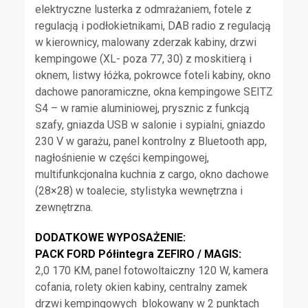
elektryczne lusterka z odmrażaniem, fotele z
regulacją i podłokietnikami, DAB radio z regulacją
w kierownicy, malowany zderzak kabiny, drzwi
kempingowe (XL- poza 77, 30) z moskitierą i
oknem, listwy łóżka, pokrowce foteli kabiny, okno
dachowe panoramiczne, okna kempingowe SEITZ
S4 – w ramie aluminiowej, prysznic z funkcją
szafy, gniazda USB w salonie i sypialni, gniazdo
230 V w garażu, panel kontrolny z Bluetooth app,
nagłośnienie w części kempingowej,
multifunkcjonalna kuchnia z cargo, okno dachowe
(28×28) w toalecie, stylistyka wewnętrzna i
zewnętrzna.
DODATKOWE WYPOSAŻENIE:
PACK FORD Półintegra ZEFIRO / MAGIS:
2,0 170 KM, panel fotowoltaiczny 120 W, kamera
cofania, rolety okien kabiny, centralny zamek
drzwi kempingowych blokowany w 2 punktach