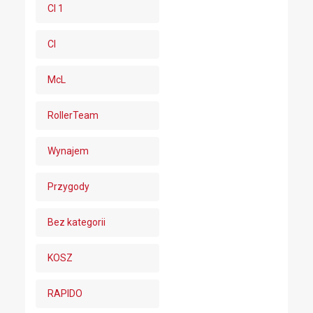
CI 1
CI
McL
RollerTeam
Wynajem
Przygody
Bez kategorii
KOSZ
RAPIDO