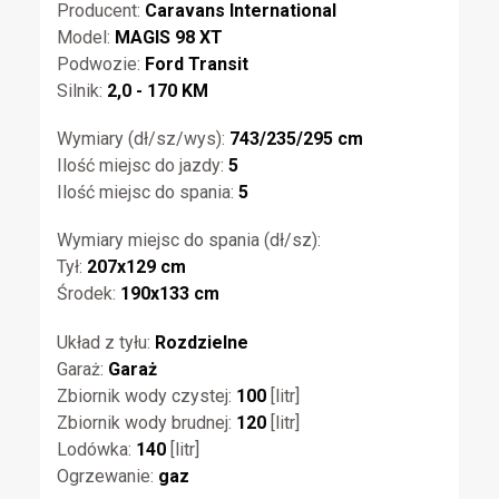
Producent:
Caravans International
Model:
MAGIS 98 XT
Podwozie:
Ford Transit
Silnik:
2,0 - 170 KM
Wymiary (dł/sz/wys):
743/235/295 cm
Ilość miejsc do jazdy:
5
Ilość miejsc do spania:
5
Wymiary miejsc do spania (dł/sz):
Tył:
207x129 cm
Środek:
190x133 cm
Układ z tyłu:
Rozdzielne
Garaż:
Garaż
Zbiornik wody czystej:
100
[litr]
Zbiornik wody brudnej:
120
[litr]
Lodówka:
140
[litr]
Ogrzewanie:
gaz