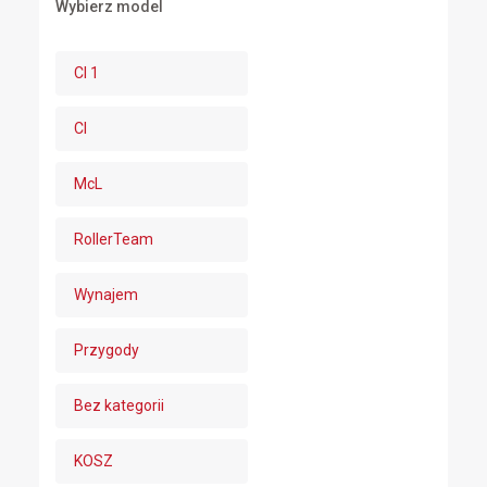
Wybierz model
CI 1
CI
McL
RollerTeam
Wynajem
Przygody
Bez kategorii
KOSZ