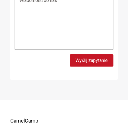
Wiadomość do nas
CamelCamp