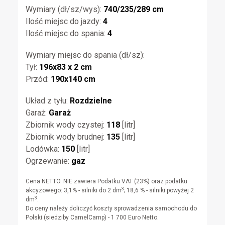
Wymiary (dł/sz/wys):
740/235/289 cm
Ilość miejsc do jazdy:
4
Ilość miejsc do spania:
4
Wymiary miejsc do spania (dł/sz):
Tył:
196x83 x 2 cm
Przód:
190x140 cm
Układ z tyłu:
Rozdzielne
Garaż:
Garaż
Zbiornik wody czystej:
118
[litr]
Zbiornik wody brudnej:
135
[litr]
Lodówka:
150
[litr]
Ogrzewanie:
gaz
Cena NETTO. NIE zawiera Podatku VAT (23%) oraz podatku
3
akcyzowego: 3,1% - silniki do 2 dm
; 18,6 % - silniki powyżej 2
3
dm
.
Do ceny należy doliczyć koszty sprowadzenia samochodu do
Polski (siedziby CamelCamp) - 1 700 Euro Netto.