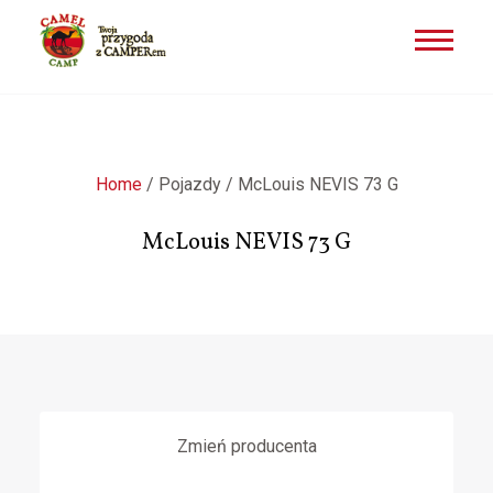
Przejdź
do
treści
Home
/
Pojazdy
/
McLouis NEVIS 73 G
McLouis NEVIS 73 G
Zmień producenta