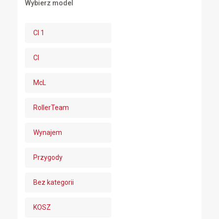
Wybierz model
CI 1
CI
McL
RollerTeam
Wynajem
Przygody
Bez kategorii
KOSZ