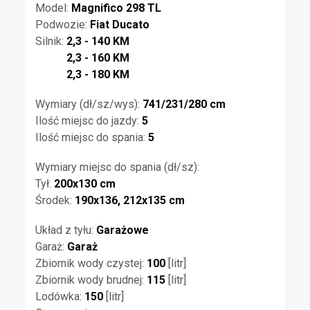
Model:
Magnifico 298 TL
Podwozie:
Fiat Ducato
Silnik:
2,3 - 140 KM
2,3 - 160 KM
2,3 - 180 KM
Wymiary (dł/sz/wys):
741/231/280 cm
Ilość miejsc do jazdy:
5
Ilość miejsc do spania:
5
Wymiary miejsc do spania (dł/sz):
Tył:
200x130 cm
Środek:
190x136, 212x135 cm
Układ z tyłu:
Garażowe
Garaż:
Garaż
Zbiornik wody czystej:
100
[litr]
Zbiornik wody brudnej:
115
[litr]
Lodówka:
150
[litr]